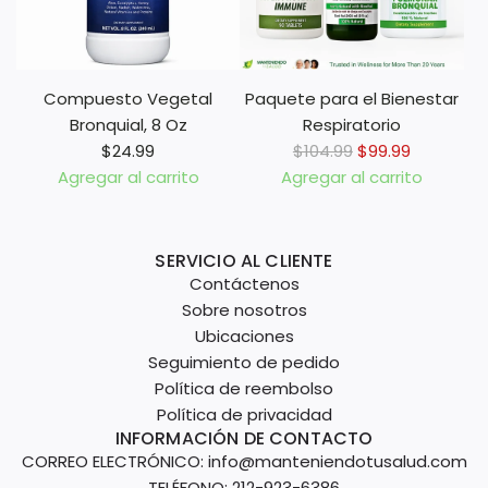
B
r
r
o
o
n
n
c
Compuesto Vegetal
Paquete para el Bienestar
c
o
Bronquial, 8 Oz
Respiratorio
h
l
P
$24.99
$104.99
$99.99
i
a
r
Agregar al carrito
Agregar al carrito
a
n
A
A
e
l
,
ñ
ñ
c
L
8
a
a
i
SERVICIO AL CLIENTE
u
O
d
d
o
Contáctenos
n
z
i
i
r
Sobre nosotros
g
a
r
r
e
Ubicaciones
H
l
C
P
g
Seguimiento de pedido
e
c
o
a
u
Política de reembolso
a
a
m
q
l
Política de privacidad
l
r
p
INFORMACIÓN DE CONTACTO
u
a
t
r
CORREO ELECTRÓNICO: info@manteniendotusalud.com
u
e
r
h
i
TELÉFONO: 212-923-6386