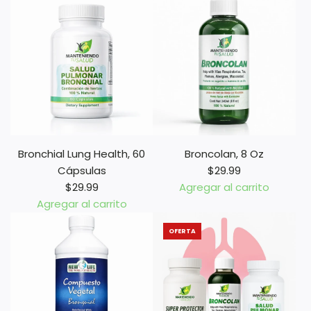
I
D
O
Bronchial Lung Health, 60
Broncolan, 8 Oz
Cápsulas
$29.99
$29.99
Agregar al carrito
A
Agregar al carrito
A
ñ
OFERTA
ñ
a
a
d
d
i
i
r
r
B